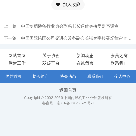
加入收藏
上一篇：中国制药装备行业协会副秘书长遆倩鹤接受监察调查
下一篇：中国国际跨国公司促进会常务副会长张笑宇接受纪律审查和监察调查
网站首页
关于协会
新闻动态
会员之窗
党建工作
双碳平台
在线留言
联系我们
网站首页
协会简介
协会动态
联系我们
个人中心
返回首页
Copyright © 2002-2026 中国内燃机工业协会 版权所有
备案号：
京ICP备13042625号-1