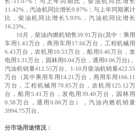
长-11.07%；与上年同期比，柴油机同比增长
11.42%，汽油机同比增长9.87%；与上年同期累计
比，柴油机同比增长5.93%，汽油机同比增长
16.23%。
10
月，柴油内燃机销售39.91万台(其中：乘用
车用1.43万台，商用车用17.66万台，工程机械用
6.43万台，农机用10.53万台，船用0.46万台，发
电用3.31万台，园林用0.04万台，通用0.06万台)，
汽油机销量412.55万台。1-10月柴油机销量422.55
万台（其中乘用车用14.21万台，商用车用166.11
万台，工程机械用70.85万台，农机用125.12万
台，船用5.41万台，发电用39.40万台，园林用
0.58万台，通用0.88万台），汽油内燃机销量
3994.75万台。
分市场用途情况：