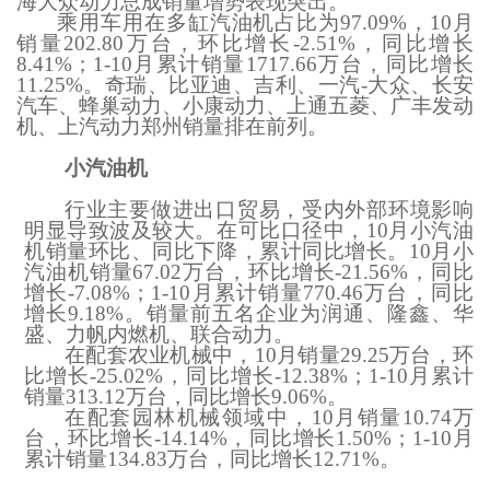
海大众动力总成销量增势表现突出。
乘用车用在多缸汽油机占比为97.09%，10月
销量202.80万台，环比增长-2.51%，同比增长
8.41%；1-10月累计销量1717.66万台，同比增长
11.25%。奇瑞、比亚迪、吉利、一汽-大众、长安
汽车、蜂巢动力、小康动力、上通五菱、广丰发动
机、上汽动力郑州销量排在前列。
小汽油机
行业主要做进出口贸易，受内外部环境影响
明显导致波及较大。在可比口径中，10月小汽油
机销量环比、同比下降，累计同比增长。10月小
汽油机销量67.02万台，环比增长-21.56%，同比
增长-7.08%；1-10月累计销量770.46万台，同比
增长9.18%。销量前五名企业为润通、隆鑫、华
盛、力帆内燃机、联合动力。
在配套农业机械中，10月销量29.25万台，环
比增长-25.02%，同比增长-12.38%；1-10月累计
销量313.12万台，同比增长9.06%。
在配套园林机械领域中，10月销量10.74万
台，环比增长-14.14%，同比增长1.50%；1-10月
累计销量134.83万台，同比增长12.71%。