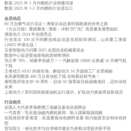
数据
年
月内燃机行业销量综述
|2025
2
数据
年
月内燃机行业进出口
|2025
1-2
会员动态
万台燃气动力见证！潍柴从追赶者到领跑者的传奇之路
80
《大众日报》重磅聚焦
潍柴：冲刺“开门红”
高质量发展势如虹
|
潍柴动力
年业绩亮点
2024
行业首次
次不间断连续起动及负荷阶跃测试，山东重工潍柴
100
申请出战！
12M55
玉柴智能动力闪耀
全国农业机械展览会
2025
数据中心促进柴油发电机组销售增长
市占率
，销量率先破万！一汽解放第
台奥威
升燃气机
70%
10000
16
下线
王者动力
的诞生地：解放动力
升超级工厂全景揭秘
6SX1
16
东风康明斯第
万台发动机下线
吹响新征程号角！
400
康明斯庆祝在华
周年：启动
项零碳目标战略项目，迈向绿色
50
50
未来
上柴动力
系列高性能柴油机运行成功，矿机动力家族再迎新成员
J
行业相关
全国人大代表李海桦携三项建议参加全国两会
一汽首席：乳化柴油破内燃机困局，盼入国家能源战略
全国政协常委黄震：高度重视绿色燃料发展
助力能源安全和绿色转
型
贺泓院士：催化技术与自净城市建设为臭氧治理提供新手段