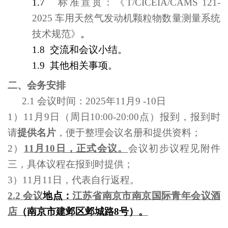
1.7
标准宣贯：《T/CICEIA/CAMS 121-
2025 车用天然气发动机颗粒物数量测量系统
技术规范》
。
1.8
交流和
会议小结。
1.9
其他相关事项。
二、会务安排
2.1
会议时间：2025年11月9 -10日
1
）11月9日（周日10:00-20:00点）报到，报到时
请
提供名片
，便于整理会议名册和提供资料；
2
）
11月10日，正式会议。
会议初步议程见附件
三，具体议程在报到时提供；
3
）11月11日，代表自
行返程。
2.2
会议
地点：
江苏省南京市南京国际青年会议酒
店
（南京市建邺区邺城路8号）。