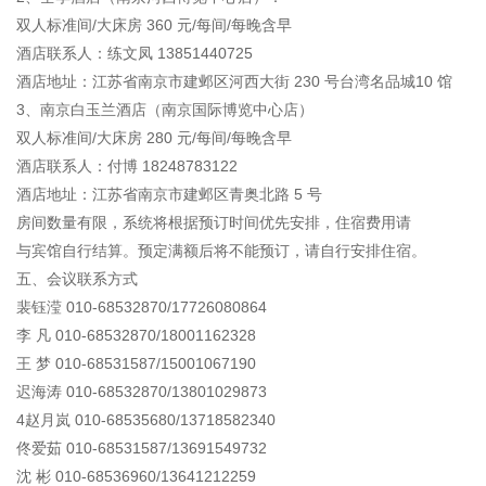
双人标准间/大床房 360 元/每间/每晚含早
酒店联系人：练文凤 13851440725
酒店地址：江苏省南京市建邺区河西大街 230 号台湾名品城10 馆
3、南京白玉兰酒店（南京国际博览中心店）
双人标准间/大床房 280 元/每间/每晚含早
酒店联系人：付博 18248783122
酒店地址：江苏省南京市建邺区青奥北路 5 号
房间数量有限，系统将根据预订时间优先安排，住宿费用请
与宾馆自行结算。预定满额后将不能预订，请自行安排住宿。
五、会议联系方式
裴钰滢 010-68532870/17726080864
李 凡 010-68532870/18001162328
王 梦 010-68531587/15001067190
迟海涛 010-68532870/13801029873
4赵月岚 010-68535680/13718582340
佟爱茹 010-68531587/13691549732
沈 彬 010-68536960/13641212259