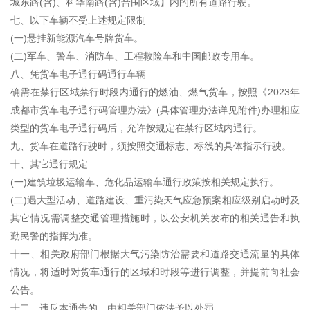
城东路(含)、科华南路(含)合围区域】内的所有道路行驶。
七、以下车辆不受上述规定限制
(一)悬挂新能源汽车号牌货车。
(二)军车、警车、消防车、工程救险车和中国邮政专用车。
八、凭货车电子通行码通行车辆
确需在禁行区域禁行时段内通行的燃油、燃气货车，按照《2023年
成都市货车电子通行码管理办法》(具体管理办法详见附件)办理相应
类型的货车电子通行码后，允许按规定在禁行区域内通行。
九、货车在道路行驶时，须按照交通标志、标线的具体指示行驶。
十、其它通行规定
(一)建筑垃圾运输车、危化品运输车通行政策按相关规定执行。
(二)遇大型活动、道路建设、重污染天气应急预案相应级别启动时及
其它情况需调整交通管理措施时，以公安机关发布的相关通告和执
勤民警的指挥为准。
十一、相关政府部门根据大气污染防治需要和道路交通流量的具体
情况，将适时对货车通行的区域和时段等进行调整，并提前向社会
公告。
十二、违反本通告的，由相关部门依法予以处罚。