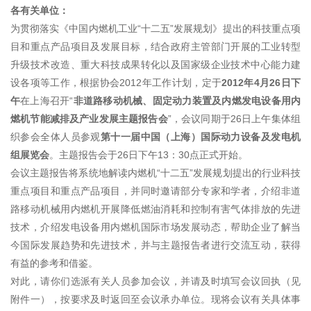
各有关单位：
为贯彻落实《中国内燃机工业“十二五”发展规划》提出的科技重点项
目和重点产品项目及发展目标，结合政府主管部门开展的工业转型
升级技术改造、重大科技成果转化以及国家级企业技术中心能力建
设各项等工作，根据协会2012年工作计划，定于
2012年4月26日下
午
在上海召开“
非道路移动机械、
固定动力装置
及内燃发电设备用内
燃机节能减排及产业发展主题报告会
”，会议同期于26日上午集体组
织参会全体人员参观
第十一届中国（上海）国际动力设备及发电机
组展览会
。主题报告会于26日下午13：30点正式开始。
会议主题报告将系统地解读内燃机“十二五”发展规划提出的行业科技
重点项目和重点产品项目，并同时邀请部分专家和学者，介绍非道
路移动机械用内燃机开展降低燃油消耗和控制有害气体排放的先进
技术，介绍发电设备用内燃机国际市场发展动态，帮助企业了解当
今国际发展趋势和先进技术，并与主题报告者进行交流互动，获得
有益的参考和借鉴。
对此，请你们选派有关人员参加会议，并请及时填写会议回执（见
附件一），按要求及时返回至会议承办单位。现将会议有关具体事