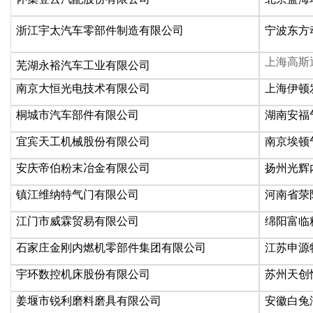
浙江宇太汽车零部件制造有限公司
宁波东方
上海高斯
芜湖永裕汽车工业有限公司
南京大恒光电技术有限公司
上海伊顿
桐城市汽车部件有限公司
湖南安福
宜宾天工机械股份有限公司
南京埃顿
安庆帝伯粉末冶金有限公司
扬州光辉
镇江维纳特气门有限公司
河南省荥
江门市威霖贸易有限公司
绵阳富临
石家庄金刚内燃机零部件集团有限公司
江苏申源
宇环数控机床股份有限公司
苏州天创
姜堰市锐利磨料磨具有限公司
安徽白兔