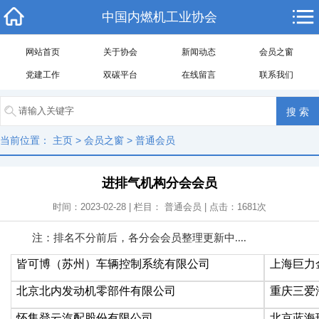
中国内燃机工业协会
网站首页
关于协会
新闻动态
会员之窗
党建工作
双碳平台
在线留言
联系我们
当前位置：
主页
>
会员之窗
>
普通会员
进排气机构分会会员
时间：2023-02-28 | 栏目：
普通会员
| 点击：
1681
次
注：排名不分前后，各分会会员整理更新中....
皆可博（苏州）车辆控制系统有限公司
上海巨力
北京北内发动机零部件有限公司
重庆三爱
怀集登云汽配股份有限公司
北京蓝海