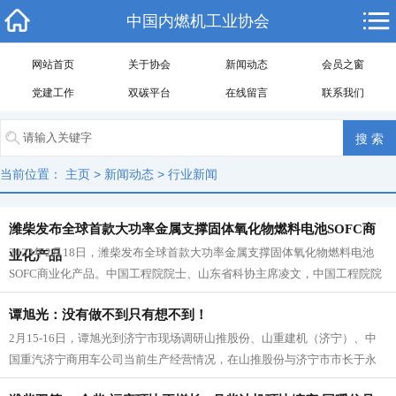
中国内燃机工业协会
网站首页
关于协会
新闻动态
会员之窗
党建工作
双碳平台
在线留言
联系我们
当前位置：
主页
>
新闻动态
>
行业新闻
潍柴发布全球首款大功率金属支撑固体氧化物燃料电池SOFC商
2023年2月18日，潍柴发布全球首款大功率金属支撑固体氧化物燃料电池
业化产品
SOFC商业化产品。中国工程院院士、山东省科协主席凌文，中国工程院院
士、天津大学教...
谭旭光：没有做不到只有想不到！
2月15-16日，谭旭光到济宁市现场调研山推股份、山重建机（济宁）、中
国重汽济宁商用车公司当前生产经营情况，在山推股份与济宁市市长于永
生共同听取相关企业的工作汇...