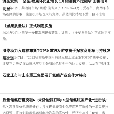
潍柴双第一 全柴/福康环比正增长 1月柴油机环比缩窄 回暖信号
2023年1月，柴油机市场“回暖”信号来了！2023年1月，受春节、商用车市
明显
场连降的影响，柴油机市场也未能免俗。虽然同比持续下滑，但环比缩
窄，这为已经连续下滑1...
《潍柴质量法》正式制定实施
2023年2月14日第一专用车网记者获悉，近日，《潍柴质量法》正式制定实
施。 ...
潍柴动力入选福布斯TOP50 重汽&潍柴携手探索商用车可持续发
2023年2月7日，“2022福布斯中国可持续发展工业企业TOP50”榜单公布，
展之道
潍柴动力凭借在助推汽车动力领域绿色转型中的巨大贡献，以及在“管理体
系、技...
石家庄市与山东重工集团召开氢能产业合作对接会
...
质量储氢密度突破6.1未势能源打响IV型储氢瓶国产化“进击战”
氢的高质量储氢密度储存，是实现氢能商业化应用不可逾越的一项重要技
术瓶颈，直接影响着氢燃料电池汽车的高效性、经济性与推广价值。当