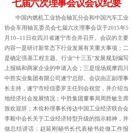
七届六次理事会议会议纪要
中国内燃机工业协会轴瓦分会和中国汽车工业
协会车用轴瓦委员会七届六次理事会议于
2015
年
5
月
10
--11
日在四川省遂宁市合并召开。会议的主要
内容一是研讨新常态下行业发展有关
重大
事项
；
二
是确定
强基工程主题、
行业
“
十三五
”
发展规划编写
上报
稿和两家企业的申请入会
；
三是现场观摩四川
中胜实业集团有限公司遂宁总部。会议由正副理事
长主持，遂宁市经信委罗主任到会祝贺，并介绍当
地经济社会发展情况；中胜集团董事局周胜敏主席
致欢迎辞；木俭朴理事长传达中国工业经济联合会
李毅中会长关于工业经济转型升级的
指示
精神，并
做总结讲话；赵延刚秘书长代表秘书处做工作报